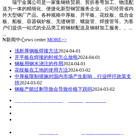
瑞宁金属公司是一家集钢铁贸易、剪折卷弯加工、物流配
送为一体的精细化、便捷化新型钢贸服务企业。公司经营省内
外大型钢厂产品。各种规格中厚板、开平板、花纹板、低合金
板、船板、容器锅炉板、无缝钢管、螺旋管、焊接管等。为客
户们提供一站式的全品类工程钢材配送及钢材加工服务。。...
...
N
新闻中心
ews center
MORE>>
浅析厚钢板焊接方法
2024-04-01
开平板在焊接的时候怎么放电
2024-04-01
钢板用钢水浇注的作用
2024-04-01
花纹板在工地的使用方法
2024-03-02
中厚板限制措施对国内市场产生影响，行业呼吁政策支
持
2024-03-02
钢板产能过剩导致会导致价格下跌吗
2024-03-02
福建瑞宁金属有限公司
（
www.rnjs-steel.com
）
联系电话：黄永丰13599965122 （微信同号）
杨晓婷13850110361 （微信同号）
地址：福州市青口钢材市场A区2座6-2 公司电话/传真：
0591--22258980 黎美贤
技术支持：
百诚互联
备案号：
闽ICP备20007403号