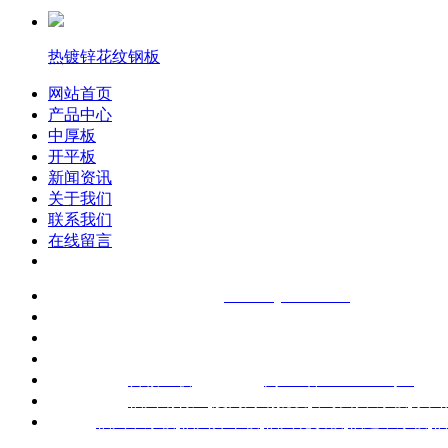
热镀锌花纹钢板
网站首页
产品中心
中厚板
开平板
新闻资讯
关于我们
联系我们
在线留言
福建瑞宁金属有限公司
（
www.rnjs-steel.com
）
联系电话：黄永丰13599965122 （微信同号）
杨晓婷13850110361 （微信同号）
地址：福州市青口钢材市场A区2座6-2
公司电话/传真：059
技术支持：
百诚互联
备案号：
闽ICP备20007403号-1
热门搜索：
福州钢材厂
,
厦门角钢批发
,
不锈钢中厚板
,
泉州
主营：
福州中厚板
,
福州开平板
,
福州花纹板
,
福建中厚板
,
福
州不锈钢中厚板
,
泉州开平板
,
泉州花纹板
,
龙岩不锈钢中厚