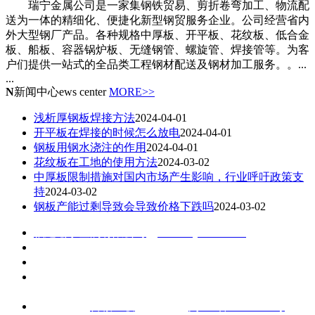
瑞宁金属公司是一家集钢铁贸易、剪折卷弯加工、物流配
送为一体的精细化、便捷化新型钢贸服务企业。公司经营省内
外大型钢厂产品。各种规格中厚板、开平板、花纹板、低合金
板、船板、容器锅炉板、无缝钢管、螺旋管、焊接管等。为客
户们提供一站式的全品类工程钢材配送及钢材加工服务。。...
...
N
新闻中心
ews center
MORE>>
浅析厚钢板焊接方法
2024-04-01
开平板在焊接的时候怎么放电
2024-04-01
钢板用钢水浇注的作用
2024-04-01
花纹板在工地的使用方法
2024-03-02
中厚板限制措施对国内市场产生影响，行业呼吁政策支
持
2024-03-02
钢板产能过剩导致会导致价格下跌吗
2024-03-02
福建瑞宁金属有限公司
（
www.rnjs-steel.com
）
联系电话：黄永丰13599965122 （微信同号）
杨晓婷13850110361 （微信同号）
地址：福州市青口钢材市场A区2座6-2 公司电话/传真：
0591--22258980 黎美贤
技术支持：
百诚互联
备案号：
闽ICP备20007403号